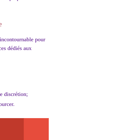
e
 incontournable pour
ces dédiés aux
e discrétion;
ourcer.