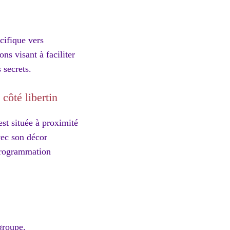
cifique vers
ns visant à faciliter
 secrets.
côté libertin
st située à proximité
vec son décor
 programmation
groupe.