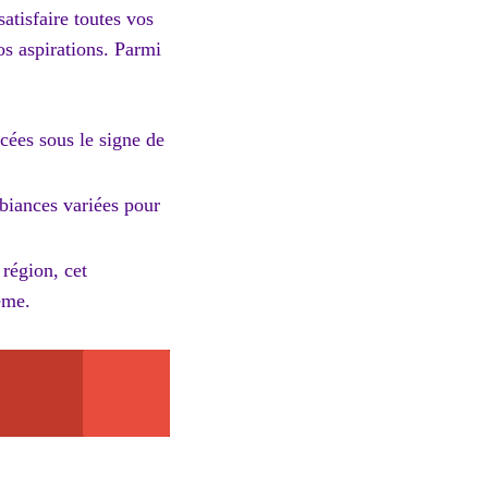
atisfaire toutes vos
os aspirations. Parmi
acées sous le signe de
biances variées pour
 région, cet
ème.