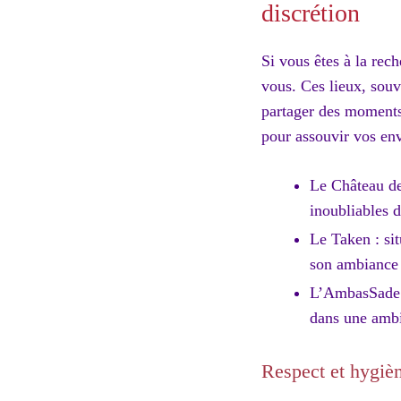
discrétion
Si vous êtes à la rec
vous. Ces lieux, souv
partager des moments 
pour assouvir vos envi
Le Château des
inoubliables 
Le Taken : si
son ambiance 
L’AmbasSade :
dans une ambia
Respect et hygièn