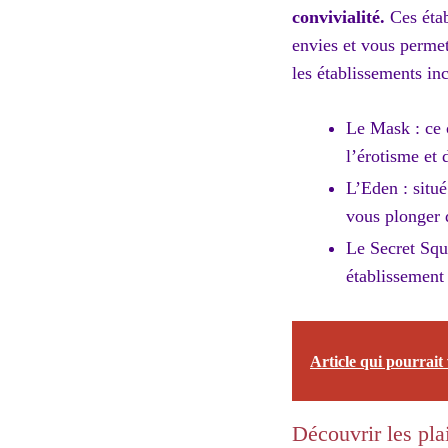
convivialité.
Ces étab
envies et vous permet
les établissements in
Le Mask : ce c
l’érotisme et 
L’Eden : situ
vous plonger d
Le Secret Squa
établissement 
Article qui pourrait 
Découvrir les plai