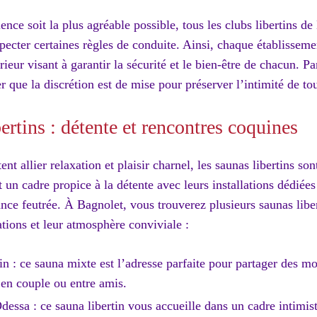
ence soit la plus agréable possible, tous les clubs libertins d
pecter certaines règles de conduite. Ainsi, chaque établissem
ieur visant à garantir la sécurité et le bien-être de chacun. Par 
 que la discrétion est de mise pour préserver l’intimité de tou
ertins : détente et rencontres coquines
nt allier relaxation et plaisir charnel, les saunas libertins son
t un cadre propice à la détente avec leurs installations dédi
ance feutrée. À Bagnolet, vous trouverez plusieurs saunas liber
ations et leur atmosphère conviviale :
n : ce sauna mixte est l’adresse parfaite pour partager des m
 en couple ou entre amis.
essa : ce sauna libertin vous accueille dans un cadre intimist