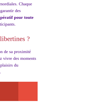
rimordiales. Chaque
 garantir des
pératif pour toute
ticipants.
ibertines ?
on de sa proximité
iez vivre des moments
plaisirs du
.