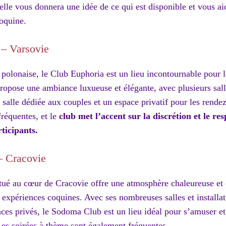
elle vous donnera une idée de ce qui est disponible et vous aid
oquine.
 – Varsovie
e polonaise, le Club Euphoria est un lieu incontournable pour 
propose une ambiance luxueuse et élégante, avec plusieurs sal
alle dédiée aux couples et un espace privatif pour les rende
fréquentes, et le
club met l’accent sur la discrétion et le res
rticipants.
– Cracovie
tué au cœur de Cracovie offre une atmosphère chaleureuse et 
 expériences coquines. Avec ses nombreuses salles et installat
aces privés, le Sodoma Club est un lieu idéal pour s’amuser et
es soirées à thème sont également fréquentes.