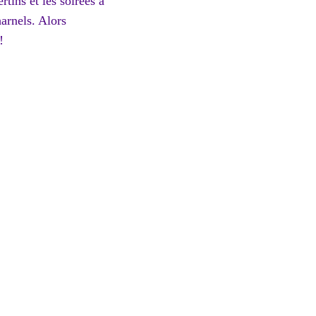
tins et les soirées à
harnels. Alors
!