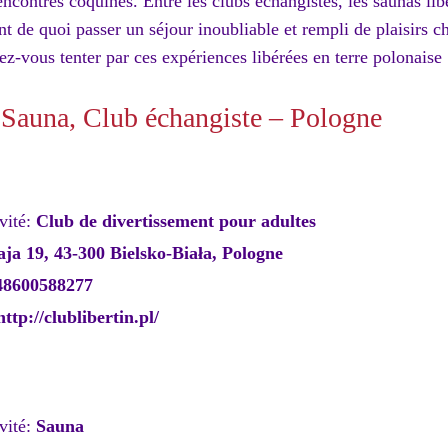
ncontres coquines. Entre les clubs échangistes, les saunas liber
nt de quoi passer un séjour inoubliable et rempli de plaisirs c
sez-vous tenter par ces expériences libérées en terre polonaise 
, Sauna, Club échangiste – Pologne
vité:
Club de divertissement pour adultes
ja 19, 43-300 Bielsko-Biała, Pologne
48600588277
http://clublibertin.pl/
vité:
Sauna