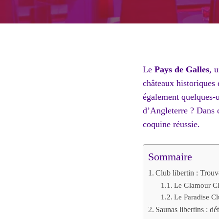
Le
Pays de Galles
, 
châteaux historiques 
également quelques-u
d’Angleterre ? Dans c
coquine réussie.
Sommaire
Club libertin : Trou
Le Glamour C
Le Paradise C
Saunas libertins : dé