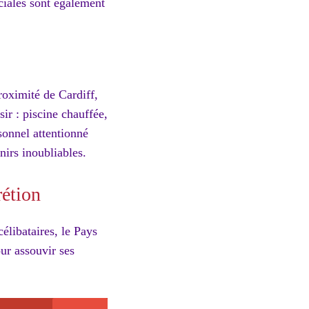
ciales sont également
roximité de Cardiff,
ir : piscine chauffée,
onnel attentionné
nirs inoubliables.
rétion
élibataires, le Pays
our assouvir ses