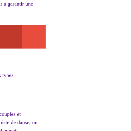
r à garantir une
s types
couples et
piste de danse, un
ochements.