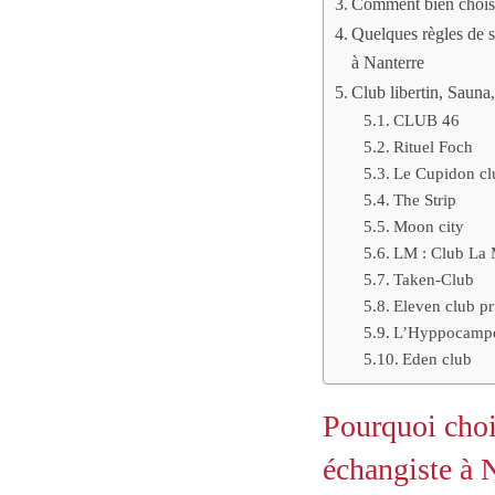
Comment bien choisir
Quelques règles de sa
à Nanterre
Club libertin, Sauna
CLUB 46
Rituel Foch
Le Cupidon cl
The Strip
Moon city
LM : Club La 
Taken-Club
Eleven club pr
L’Hyppocampe 
Eden club
Pourquoi chois
échangiste à 