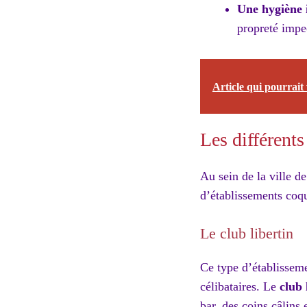
Une hygiène 
propreté impec
Article qui pourrait 
Les différents
Au sein de la ville d
d’établissements coq
Le club libertin
Ce type d’établisseme
célibataires. Le
club 
bar, des coins câlins 