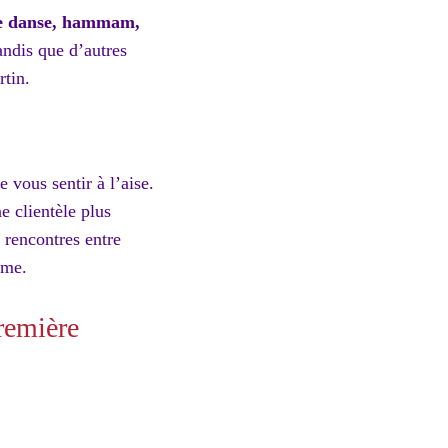
de danse, hammam,
tandis que d’autres
rtin.
 vous sentir à l’aise.
e clientèle plus
x rencontres entre
sme.
remière