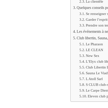
La clientèle
Quelques conseils po
Se renseigner s
Garder l’esprit
Prendre son te
Les événements à ne
Club libertin, Sauna
Le Pharaon
LE CLEAN
New Sex
L’Elyx club lib
Club Libertin 
Sauna Le Viad
L Atoll Sarl
S CLUB club-sp
Le Carpe Die
Eleven club p