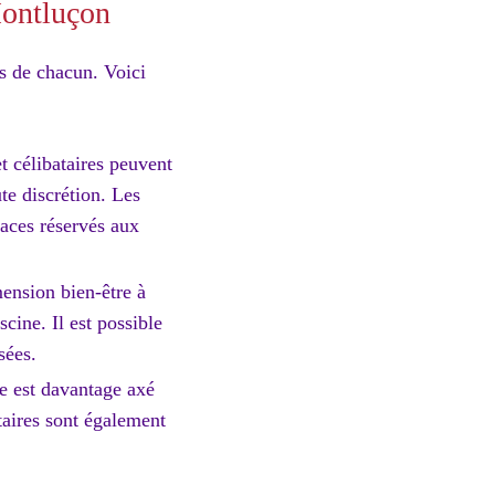
Montluçon
s de chacun. Voici
et célibataires peuvent
te discrétion. Les
paces réservés aux
mension bien-être à
cine. Il est possible
sées.
te est davantage axé
taires sont également