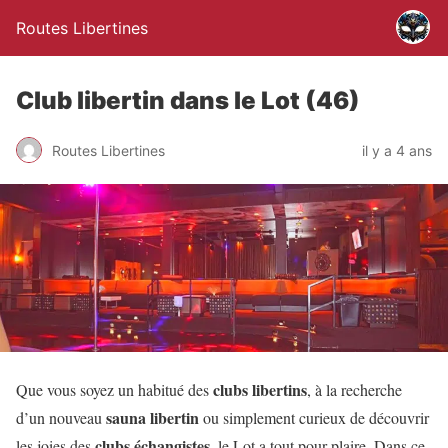
Routes Libertines
Club libertin dans le Lot (46)
Routes Libertines
il y a 4 ans
clubs libertins
Que vous soyez un habitué des
, à la recherche
sauna libertin
d’un nouveau
ou simplement curieux de découvrir
clubs échangistes
les joies des
, le Lot a tout pour plaire. Dans ce