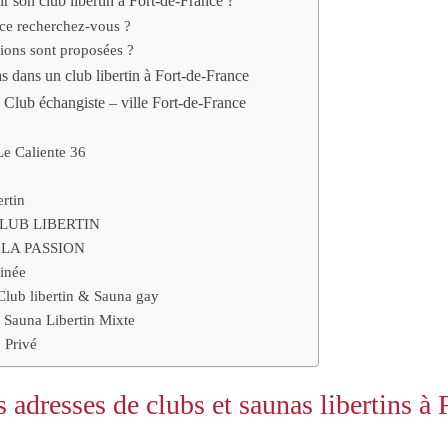
 son club libertin à Fort-de-France ?
ce recherchez-vous ?
tions sont proposées ?
as dans un club libertin à Fort-de-France
, Club échangiste – ville Fort-de-France
Le Caliente 36
ertin
LUB LIBERTIN
 LA PASSION
inée
Club libertin & Sauna gay
Sauna Libertin Mixte
 Privé
 adresses de clubs et saunas libertins à