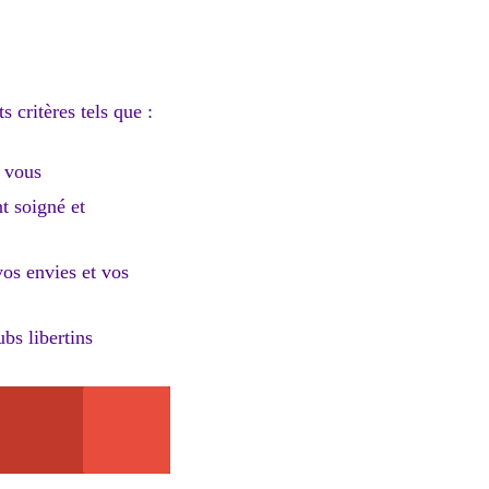
s critères tels que :
z vous
t soigné et
vos envies et vos
ubs libertins