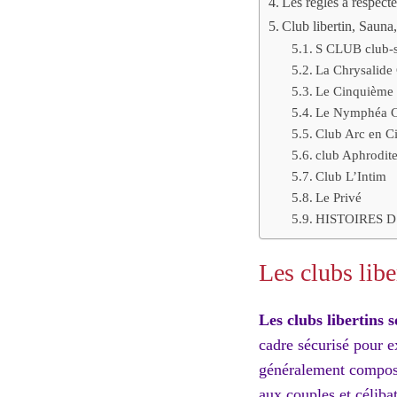
Les règles à respecte
Club libertin, Sauna
S CLUB club-sp
La Chrysalide
Le Cinquième
Le Nymphéa C
Club Arc en Ci
club Aphrodit
Club L’Intim
Le Privé
HISTOIRES D
Les clubs libe
Les clubs libertins s
cadre sécurisé pour e
généralement composés
aux couples et céliba