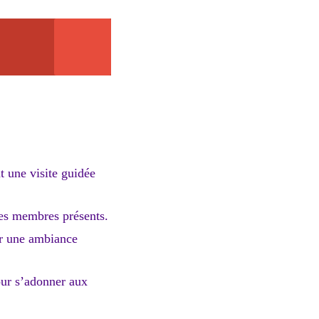
nt une visite guidée
tres membres présents.
éer une ambiance
our s’adonner aux