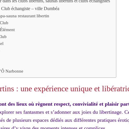
r dans les clubs libertins, saunas libertins et clubs échangistes
, Club échangiste – ville Dumbéa
a-sauna restaurant libertin
 Club
 Élément
lub
el
e
’Ô Narbonne
rtins : une expérience unique et libératri
ont des lieux où règnent respect, convivialité et plaisir par
xplorer ses fantasmes et s’adonner aux joies du libertinage. C
 de plusieurs espaces dédiés aux différentes pratiques éroti
taires d’y vivre des moments intenses et complices.