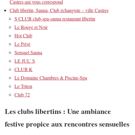
Castres qui vous correspond
Club libertin, Sauna, Club échangiste – ville Castres
S CLUB club-spa-sauna restaurant libertin
Le Rouge et Noir
Hot Club
Le Privé
Sensuel Sauna
LE JUL’ S
CLUB K
Le Domaine Chambres & Piscine-Spa
Le Triton
Club 72
Les clubs libertins : Une ambiance
festive propice aux rencontres sensuelles