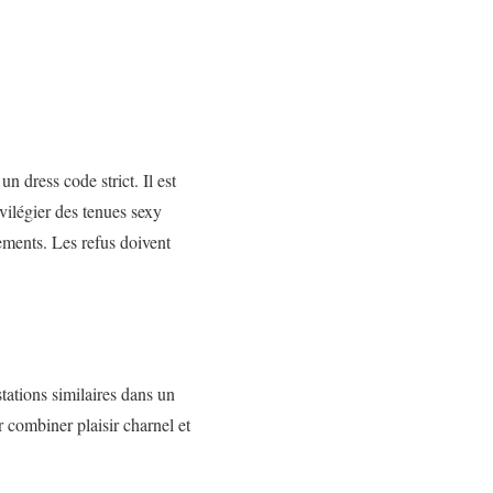
n dress code strict. Il est
ilégier des tenues sexy
ssements. Les refus doivent
stations similaires dans un
r combiner plaisir charnel et