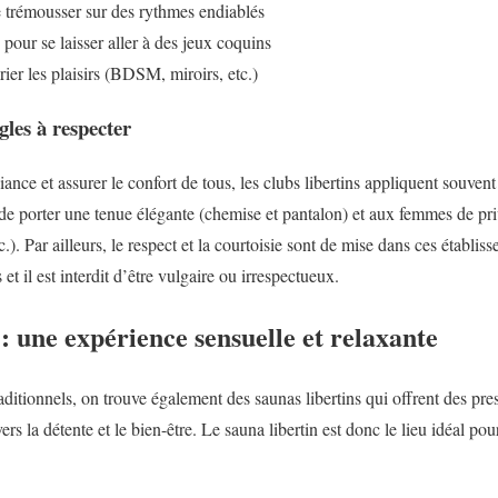
e trémousser sur des rythmes endiablés
pour se laisser aller à des jeux coquins
ier les plaisirs (BDSM, miroirs, etc.)
gles à respecter
nce et assurer le confort de tous, les clubs libertins appliquent souvent u
 porter une tenue élégante (chemise et pantalon) et aux femmes de priv
tc.). Par ailleurs, le respect et la courtoisie sont de mise dans ces établi
 et il est interdit d’être vulgaire ou irrespectueux.
 : une expérience sensuelle et relaxante
raditionnels, on trouve également des saunas libertins qui offrent des pre
rs la détente et le bien-être. Le sauna libertin est donc le lieu idéal pou